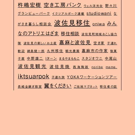
杵嶋宏樹
空き工房バンク
野々川
ウェル洋光台
studiowani
グランビューパーク
な
イクツアルポーク連載
波佐見移住
みん
oniwa
がさき暮らし相談会
なのアトリエはざま
移住相談
波佐見町地域おこし協力
嘉麻と波佐見
空き家
隊
波佐見の新しいお土産
子連れ
嘉麻市の作家
九州移住
歓迎
綿島健一郎
観光農園
駄菓
中野雄二
Iターン
スタジオワニ
中尾山
子屋
まるやまももこ
波佐見観光
波佐見焼
西海陶器
noribe
mame.
iktsuarpok
YOKAワーケーションツアー
子連れ旅
翼をください
長崎金継ぎ教室
ご当地マグネット
移住者の話
波佐見空き
波佐見の子育て
スリップウェア体験
工房バンク
嘉麻と波佐見の作
ウラベメグミ
家市
ながさき移住サポートセンター
福岡梓
やきもんいが
波佐見
波佐見の移住
管理栄養士のレシピ
い
型屋
地