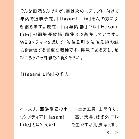
そんな田添さんですが、実は次のステップに向けて
年内で退職予定。『Hasami Life』を次の方に引
き継ぎます。現在、「西海陶器」では『Hasami
Life』の編集長候補・編集部を募集しています。
WEBメディアを通して、波佐見町や波佐見焼の魅
力を発信する貴重な職種です。興味のある方は、ぜ
ひ
こちら
から詳細をご覧ください。
『Hasami Life』の求人
<
｛求人｝西海陶器のオ
｛空き工房｝土間作り、
ウンメディア「Hasami
高い天井、ほぼ外！コレ
Life」とは？ その1
を生かす活用法考えまし
た。
>