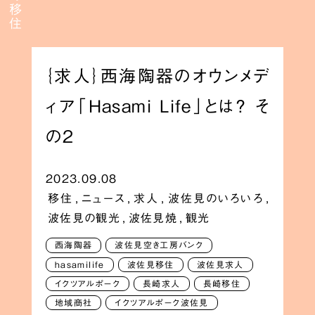
｛求人｝西海陶器のオウンメデ
ィア「Hasami Life」とは？ そ
の2
2023.09.08
移住
,
ニュース
,
求人
,
波佐見のいろいろ
,
波佐見の観光
,
波佐見焼
,
観光
西海陶器
波佐見空き工房バンク
hasamilife
波佐見移住
波佐見求人
イクツアルポーク
長崎求人
長崎移住
地域商社
イクツアルポーク波佐見