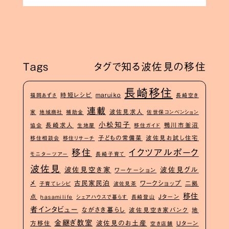
Tags
タグで知る波佐見の移住
長崎移住
時短レシピ
maruiko
福岡あずさ
長崎空き
連載
波佐見求人
家
地域商社
補助金
佐世保コンベンション
小松知子
長崎求人
鴨川市釜沼
協会
生地屋
移住ガイド
子どもの常備菜
波佐見お試し住宅
移住相談会
移住リサーチ
イクツアルポーク
移住
モニターツアー
長崎子育て
波佐見
波佐見空き家
波佐見グル
ワーケーション
メ
古民家民泊
ワークショップ
二拠
子育てレシピ
波佐見茶
移住
点
Jターン
hasamilife
シェアハウスで暮らす
長崎登山
者インタビュー
ながさき暮らし
波佐見空き家バンク
地
金継ぎ教室
波佐見のお土産
方移住
Uターン
空き店舗