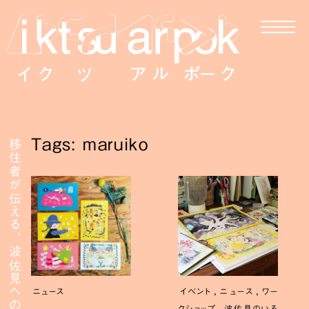
Tags: maruiko
移住者が伝える、波佐見への移住
,
,
ニュース
イベント
ニュース
ワー
,
クショップ
波佐見のいろ