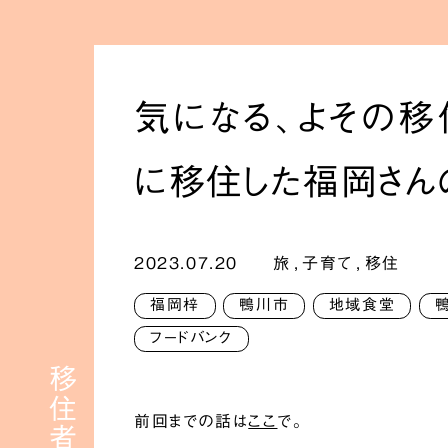
気になる、よその
に移住した福岡さんの
2023.07.20
旅
,
子育て
,
移住
福岡梓
鴨川市
地域食堂
フードバンク
前回までの話は
ここ
で。