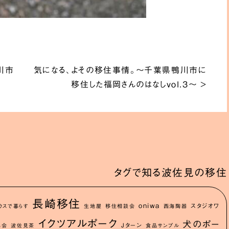
川市
気になる、よその移住事情。〜千葉県鴨川市に
移住した福岡さんのはなしvol.3〜
>
タグで知る波佐見の移住
長崎移住
oniwa
スタジオワ
ウスで暮らす
生地屋
移住相談会
西海陶器
イクツアルポーク
犬のポー
Jターン
協会
波佐見茶
食品サンプル