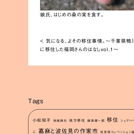
娘氏、はじめの桑の実を食す。
<
気になる、よその移住事情。〜千葉県鴨
に移住した福岡さんのはなしvol.1〜
Tags
移住
小松知子
地方移住
地域商社
綿島健一郎
シェアハ
嘉麻と波佐見の作家市
ニ
佐世保コンベンション