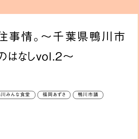
移住事情。〜千葉県鴨川市
はなしvol.2〜
鴨川みんな食堂
福岡あずさ
鴨川市議