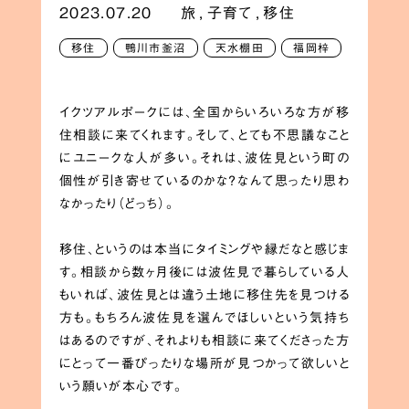
2023.07.20
旅
,
子育て
,
移住
移住
鴨川市釜沼
天水棚田
福岡梓
イクツアルポークには、全国からいろいろな方が移
住相談に来てくれます。そして、とても不思議なこと
にユニークな人が多い。それは、波佐見という町の
個性が引き寄せているのかな？なんて思ったり思わ
なかったり（どっち）。
移住、というのは本当にタイミングや縁だなと感じま
す。相談から数ヶ月後には波佐見で暮らしている人
もいれば、波佐見とは違う土地に移住先を見つける
方も。もちろん波佐見を選んでほしいという気持ち
はあるのですが、それよりも相談に来てくださった方
にとって一番ぴったりな場所が見つかって欲しいと
いう願いが本心です。