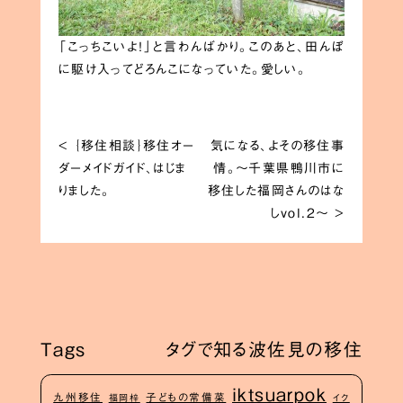
「こっちこいよ！」と言わんばかり。このあと、田んぼ
に駆け入ってどろんこになっていた。愛しい。
<
｛移住相談｝移住オー
気になる、よその移住事
ダーメイドガイド、はじま
情。〜千葉県鴨川市に
りました。
移住した福岡さんのはな
しvol.2〜
>
Tags
タグで知る波佐見の移住
iktsuarpok
九州移住
子どもの常備菜
福岡梓
イク