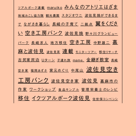
みんなのアトリエはざま
maruiko
ツアルポーク連載
スタジオワニ
波佐見焼ができるま
地域おこし協力隊
観光農園
翼をくださ
ながさき暮らし
長崎の子育て
で
二拠点
い
空き工房バンク
波佐見焼
野々川グランビュー
空き工房
嘉
パーク
長崎求人
地方移住
中野雄二
麻と波佐見
連載
波佐見茶
モニターツアー
移住リサーチ
金継ぎ教室
古民家民泊
Uターン
子連れ旅
mame.
長崎
波佐見空き
窯元めぐり
中尾山
空き家
福岡あずさ
工房バンク
波佐見
波佐見空き家
嘉麻市の
作家
ワークショップ
管理栄養士のレシピ
食品サンプル
イクツアルポーク波佐見
移住
佐世保コンベンシ
長崎移住
杵嶋宏樹
波佐見グルメ
ョン協会
小松知子
YOKAワーケーションツアー
子育てレシピ
移
波佐見の子育て
住ガイド
子連れ歓迎
やきもんいがい
長
波佐見観
お試し住宅