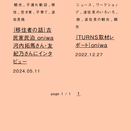
,
,
,
観光
子連れ歓迎
移
ニュース
ワークショッ
,
,
,
,
,
住
空き家
子育て
波
プ
波佐見のいろいろ
,
,
佐見焼
旅
波佐見の観光
観
光
｛移住者の話｝古
｛TURNS取材レ
民家民泊 oniwa
ポート｝oniwa
河内拓馬さん・友
紀乃さんにインタ
2022.12.27
ビュー
2024.05.11
1
page 1 / 1