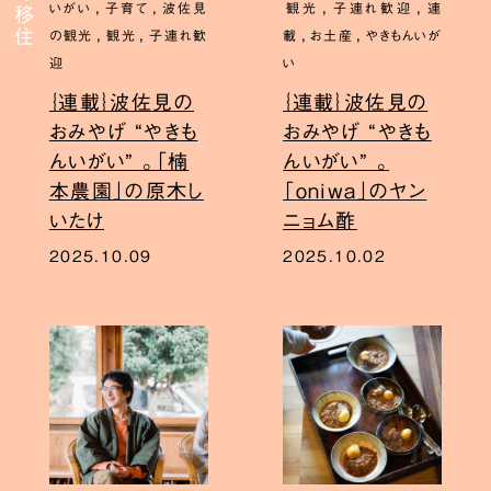
,
,
,
,
いがい
子育て
波佐見
観光
子連れ歓迎
連
,
,
,
,
の観光
観光
子連れ歓
載
お土産
やきもんいが
迎
い
｛連載｝波佐見の
｛連載｝波佐見の
おみやげ “やきも
おみやげ “やきも
んいがい” 。「楠
んいがい” 。
本農園」の原木し
「oniwa」のヤン
いたけ
ニョム酢
2025.10.09
2025.10.02