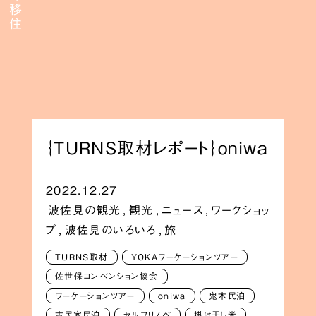
｛TURNS取材レポート｝oniwa
2022.12.27
波佐見の観光
,
観光
,
ニュース
,
ワークショッ
プ
,
波佐見のいろいろ
,
旅
TURNS取材
YOKAワーケーションツアー
佐世保コンベンション協会
ワーケーションツアー
oniwa
鬼木民泊
古民家民泊
セルフリノベ
掛け干し米