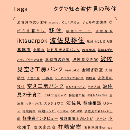
Tags
タグで知る波佐見の移住
な
波佐見お試し住宅
子どもの常備菜
mame.
ウェル洋光台
移住
がさき暮らし
移住リサーチ
波佐見茶
波佐見移住
iktsuarpok
地域おこし協力隊
嘉麻市
中尾山
波佐見空き家バンク
西海陶器
福岡あずさ
波佐
波佐見空き家
嘉麻市の作家
スリップウェア体験
見空き工房バンク
金継ぎ教室
maruiko
九州
移住
二拠点
波佐見の
子連れ旅
シェアハウスで暮らす
補助金
空き工房バンク
波佐
移住
まるやまももこ
空き店舗
見の子育て
ピカピカ泥だんご
移住者の話
やきもんいがい
生
波佐見
移住相談
スタジオワニ
Uター
地屋
ウラベメグミ
oniwa
ン
時短レシピ
地域商社
noribe
波佐見の新しいお土
移住者インタビュー
小
管理栄養士のレシピ
Iターン
産
杵嶋宏樹
松知子
古民家民泊
古民家民泊oniwa