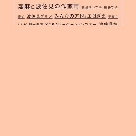
嘉麻と波佐見の作家市
食品サンプル
田舎で子
みんなのアトリエはざま
波佐見グルメ
育て
子育て
波佐見焼
YOKAワーケーションツアー
レシピ
観光農園
長崎の子育て
紀窯
中野雄二
波佐見求人
長崎登山
型
連載
波佐見観光
お試し住宅
屋
波佐見町地域おこし
波佐見のお土産
協力隊
綿島健一郎
長崎空き家
移住ガイド
studiowani
鴨川市釜沼
長崎金継ぎ教室
子連れ歓迎
佐
ワークショップ
ながさき暮らし相談会
世保コンベンション協会
長
空き家
長崎求人
イクツアルポーク連載
モニターツアー
崎移住
イ
Jターン
夏休み子ども体験講座
移住相談会
クツアルポーク
波佐見焼ができるまで
長崎子育て
イクツアルポーク波佐見
窯元めぐり
地方移住
ながさき移住サポー
ご当地マグネット
hasamilife
駄菓子屋
空き工房
犬のポートレート
トセンター
福岡梓
嘉麻と波佐見
翼をください
ワーケーショ
ウエノアイ