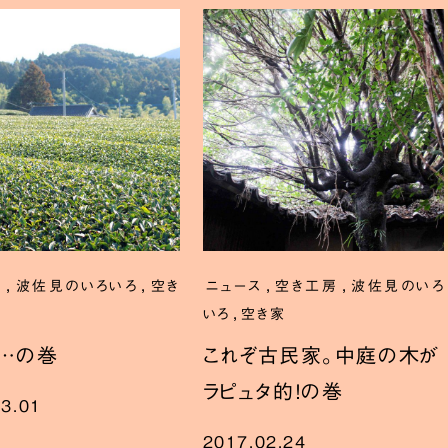
,
,
,
,
房
波佐見のいろいろ
空き
ニュース
空き工房
波佐見のいろ
,
いろ
空き家
…の巻
これぞ古民家。中庭の木が
ラピュタ的！の巻
03.01
2017.02.24