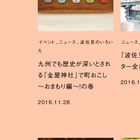
,
,
イベント
ニュース
波佐見のいろい
ニュース
ろ
「波佐
九州でも歴史が深いとされ
ター全
る「金屋神社」で町おこし
2016.
～おまもり編～！の巻
2016.11.28