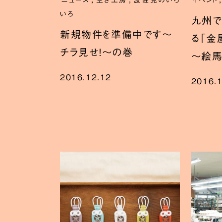
ニュース
空き工房
波佐見のいろ
イベント
いろ
九州で
新規物件を準備中です～
る「金
チラ見せ！～の巻
～絵馬
2016.12.12
2016.