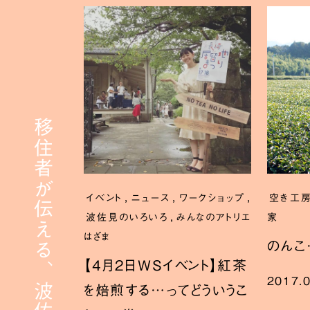
移住者が伝える、波佐見への移住
,
,
,
イベント
ニュース
ワークショップ
空き工
,
波佐見のいろいろ
みんなのアトリエ
家
はざま
のんこ
【4月2日WSイベント】紅茶
2017.
を焙煎する…ってどういうこ