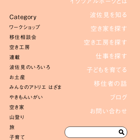
イクツアルポークとは
波佐見を知る
Category
ワークショップ
空き家を探す
移住相談会
空き工房を探す
空き工房
仕事を探す
連載
波佐見のいろいろ
子どもを育てる
お土産
移住者の話
みんなのアトリエ はざま
ブログ
やきもんいがい
空き家
お問い合わせ
山登り
旅
子育て