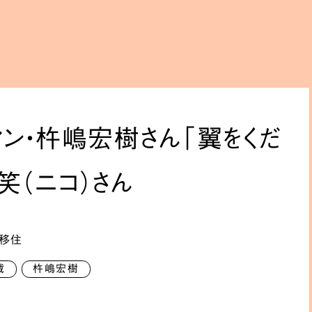
マン・杵嶋宏樹さん「翼をくだ
木笑（ニコ）さん
移住
載
杵嶋宏樹