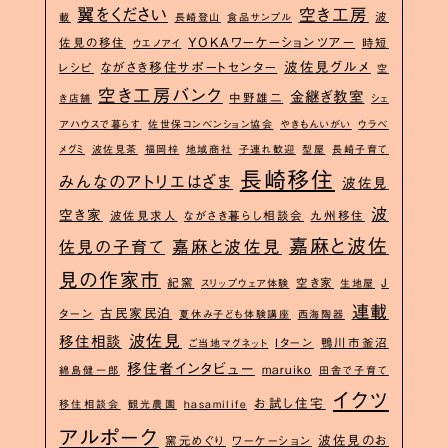
翼をください
空き工房
波
載
長崎登山
食品サンプル
YOKAワーケーションツアー
佐見の移住
時短
ウエノアイ
波佐見グルメ
ながさき移住サポートセンター
レシピ
空
空き工房バンク
金継ぎ教室
中野雄二
き店舗
シェ
アハウスで暮らす
佐世保コンベンション協会
やきもんいがい
ウラベ
メグミ
波佐見茶
福岡梓
地域商社
子連れ歓迎
型屋
長崎子育て
長崎移住
みんなのアトリエはざま
波佐見
波
空き家
波佐見求人
ながさき暮らし相談会
九州移住
嘉麻と波佐
嘉麻と波佐見
佐見の子育て
見の作家市
紀窯
空き家
J
スリップウェア体験
生地屋
連載
古民家民泊
ターン
夏休み子ども体験講座
西海陶器
波佐見
移住相談
Iターン
鴨川市釜沼
ご当地マグネット
移住者インタビュー
maruiko
綿島健一郎
田舎で子育て
イクツ
お試し住宅
移住相談会
観光農園
hasamilife
アルポーク
波佐見のお
窯元めぐり
ワーケーション