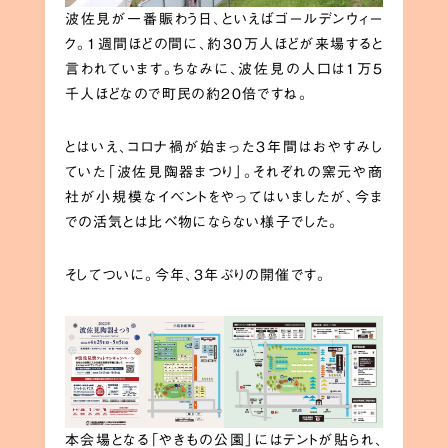
波佐見が一番賑わう日、といえばゴールデンウィー
ク。1週間ほどの間に、約30万人ほどが来場すると
言われています。ちなみに、波佐見の人口は1万5
千人ほどなので町民の約20倍ですね。
とはいえ、コロナ禍が始まった3年間はおやすみし
ていた「波佐見陶器まつり」。それぞれの窯元や商
社が小規模なイベントをやってはいましたが、今ま
での活気とは比べ物にならない様子でした。
そしてついに。今年、3年ぶりの開催です。
本会場となる「やきもの公園」にはテントが貼られ、