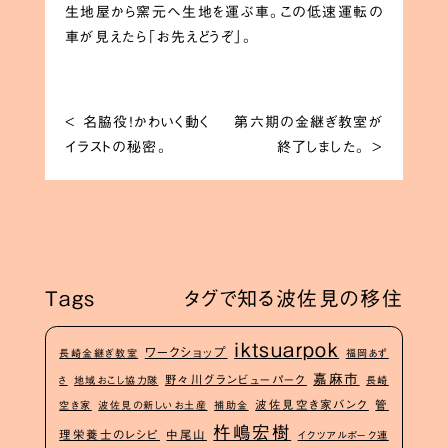
生地屋から窯元へ生地を運ぶ車。この低速運転の
車が見えたら「お先えどうぞ」。
<
名脇役！かわいく動く
第六期の金継ぎ教室が
イラストの秘密。
終了しました。
>
Tags
タグで知る波佐見の移住
iktsuarpok
ワークショップ
長崎金継ぎ教室
福岡あず
嘉麻市
野々川グランビューパーク
さ
地域おこし協力隊
長崎
波佐見空き家バンク
管
空き家
波佐見の新しいお土産
補助金
杵嶋宏樹
理栄養士のレシピ
中尾山
イクツアルポーク連