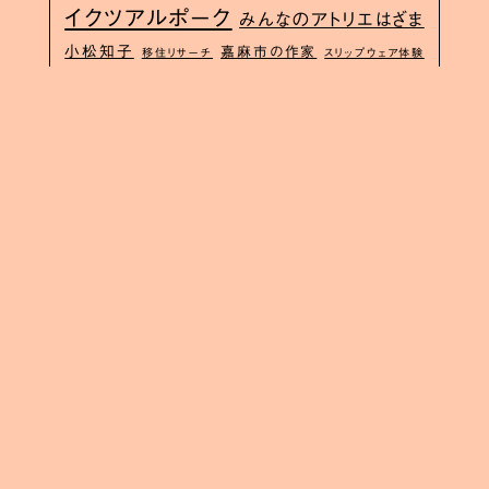
イクツアルポーク
みんなのアトリエはざま
小松知子
嘉麻市の作家
移住リサーチ
スリップウェア体験
波佐見空き工房バンク
連載
空き店舗
生地
窯元めぐり
波佐見お試し住宅
鴨川市釜沼
屋
福岡あずさ
金継ぎ教室
管理栄養士のレシピ
モニターツアー
田舎で子
嘉麻と
studiowani
紀窯
育て
夏休み子ども体験講座
波佐見の作家市
Jター
長崎空き家
ご当地マグネット
波佐見観光
YOKAワーケーションツア
ン
移住ガイド
イクツアルポーク波佐見
ー
九州移住
子連れ旅
波佐見
古民家民泊
Uターン
野々川グランビューパーク
杵嶋宏樹
移
移住者インタビュー
地域おこし協力隊
長崎移住
住
犬のポートレート
波
noribe
佐見の移住
スタジオワニ
hasamilife
まるやまももこ
補助金
oniwa
中野雄二
子連れ歓迎
食品サンプル
型屋
長崎子育て
空き工房バンク
長崎求人
佐世保コンベンション協会