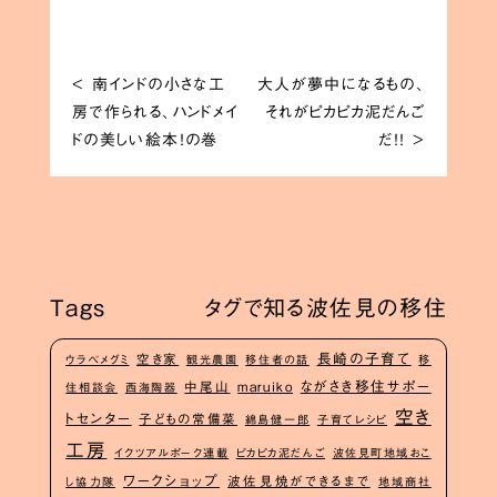
<
南インドの小さな工
大人が夢中になるもの、
房で作られる、ハンドメイ
それがピカピカ泥だんご
ドの美しい絵本！の巻
だ！！
>
Tags
タグで知る波佐見の移住
長崎の子育て
空き家
ウラベメグミ
観光農園
移住者の話
移
ながさき移住サポー
中尾山
maruiko
住相談会
西海陶器
空き
トセンター
子どもの常備菜
綿島健一郎
子育てレシピ
工房
イクツアルポーク連載
ピカピカ泥だんご
波佐見町地域おこ
ワークショップ
波佐見焼ができるまで
し協力隊
地域商社