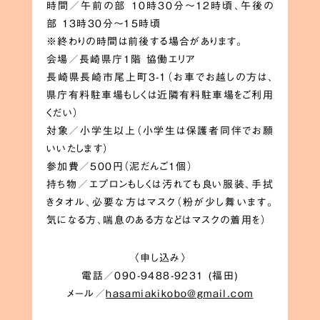
時間／午前の部 10時30分〜12時頃、午後の
部 13時30分〜15時頃
※終わりの時間は前後する場合があります。
会場／長崎県庁1階 協働エリア
長崎県長崎市尾上町3-1（お車でお越しの方は、
県庁有料駐車場もしくは近隣有料駐車場をご利用
くだい）
対象／小学生以上（小学生は保護者同伴でお願
いいたします）
参加費／500円（泥だんご1個）
持ち物／エプロンもしくは汚れても良い服装、手拭
きタオル、必要な方はマスク（粉が少し舞います。
気になる方、喘息のある方などはマスクの着用を）
〈申し込み〉
電話／090-9488-9231 (福田)
メール／
hasamiakikobo@gmail.com