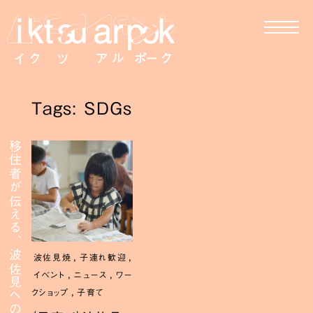
Tags: SDGs
移住者が伝える、波佐見への移住
,
,
波佐見焼
子連れ歓迎
,
,
イベント
ニュース
ワー
,
クショップ
子育て