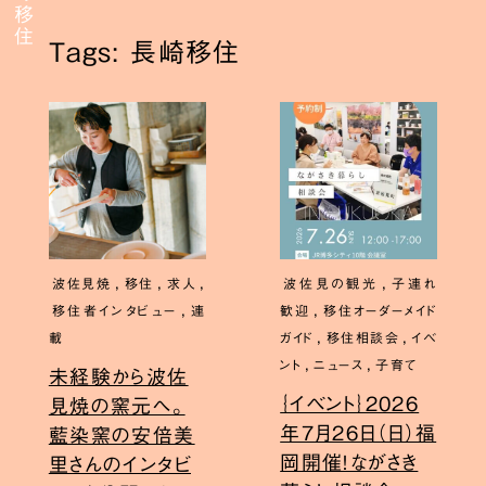
Tags: 長崎移住
,
,
,
,
波佐見焼
移住
求人
波佐見の観光
子連れ
,
,
移住者インタビュー
連
歓迎
移住オーダーメイド
,
,
載
ガイド
移住相談会
イベ
,
,
ント
ニュース
子育て
未経験から波佐
｛イベント｝2026
見焼の窯元へ。
年7月26日（日）福
藍染窯の安倍美
岡開催！ながさき
里さんのインタビ