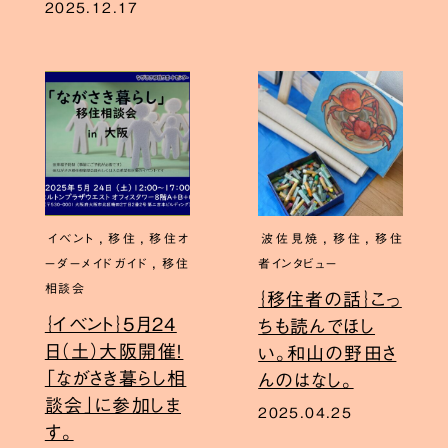
2025.12.17
,
,
,
,
イベント
移住
移住オ
波佐見焼
移住
移住
,
ーダーメイドガイド
移住
者インタビュー
相談会
｛移住者の話｝こっ
｛イベント｝5月24
ちも読んでほし
日（土）大阪開催！
い。和山の野田さ
「ながさき暮らし相
んのはなし。
談会」に参加しま
2025.04.25
す。