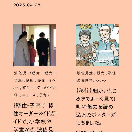
2025.04.28
,
,
,
,
,
波佐見の観光
観光
波佐見焼
観光
移住
,
,
子連れ歓迎
移住
イベ
波佐見のいろいろ
,
ント
移住オーダーメイドガ
｛移住｝細かいとこ
,
,
イド
ニュース
子育て
ろまでよーく見て！
｛移住・子育て｝移
町の魅力を詰め
住オーダーメイドガ
込んだポスターが
イドで、小学校や
できました。
学童など、波佐見