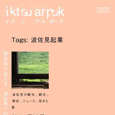
Tags: 波佐見起業
移住者が伝える、波佐見への移住
,
,
波佐見の観光
観光
,
,
移住
ニュース
空き工
房