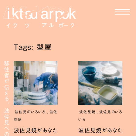
Tags: 型屋
移住者が伝える、波佐見への移住
,
,
波佐見のいろいろ
波佐
波佐見焼
波佐見のいろ
見焼
いろ
波佐見焼があなた
波佐見焼があなた