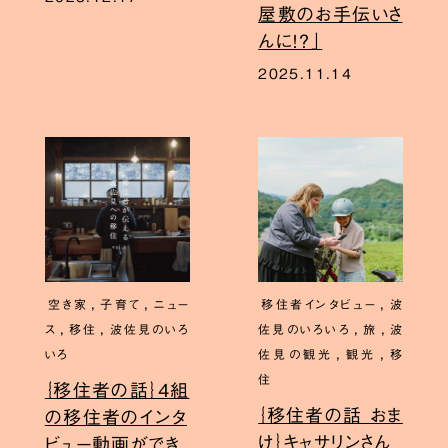
屋敷のお手伝いさ
んに！？」
2025.11.14
,
,
,
空き家
子育て
ニュー
移住者インタビュー
波
,
,
,
,
ス
移住
波佐見のいろ
佐見のいろいろ
旅
波
,
,
いろ
佐見の観光
観光
移
住
｛移住者の話｝4組
｛移住者の話 おま
の移住者のインタ
け｝キャサリンさん
ビュー動画ができ