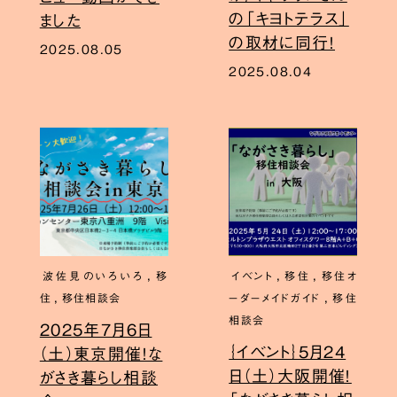
の「キヨトテラス」
ました
の取材に同行！
2025.08.05
2025.08.04
,
,
,
波佐見のいろいろ
移
イベント
移住
移住オ
,
,
住
移住相談会
ーダーメイドガイド
移住
相談会
2025年7月6日
｛イベント｝5月24
（土）東京開催！な
日（土）大阪開催！
がさき暮らし相談