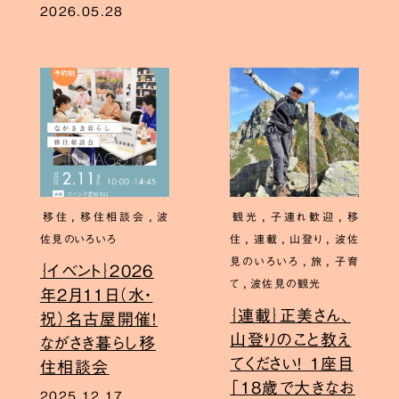
2026.05.28
,
,
,
,
移住
移住相談会
波
観光
子連れ歓迎
移
,
,
,
佐見のいろいろ
住
連載
山登り
波佐
,
,
見のいろいろ
旅
子育
｛イベント｝2026
,
て
波佐見の観光
年2月11日（水・
｛連載｝正美さん、
祝）名古屋開催！
山登りのこと教え
ながさき暮らし移
てください！ 1座目
住相談会
「18歳で大きなお
2025.12.17