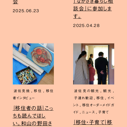
「ながさき暮らし相
会
談会」に参加しま
2025.06.23
す。
2025.04.28
,
,
,
,
波佐見焼
移住
移住
波佐見の観光
観光
,
,
者インタビュー
子連れ歓迎
移住
イベ
,
ント
移住オーダーメイドガ
｛移住者の話｝こっ
,
,
イド
ニュース
子育て
ちも読んでほし
｛移住・子育て｝移
い。和山の野田さ