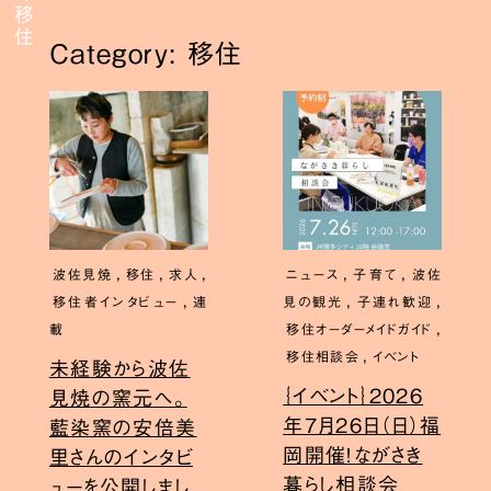
Category: 移住
,
,
,
,
,
波佐見焼
移住
求人
ニュース
子育て
波佐
,
,
,
移住者インタビュー
連
見の観光
子連れ歓迎
,
載
移住オーダーメイドガイド
,
移住相談会
イベント
未経験から波佐
｛イベント｝2026
見焼の窯元へ。
年7月26日（日）福
藍染窯の安倍美
岡開催！ながさき
里さんのインタビ
暮らし相談会
ューを公開しまし