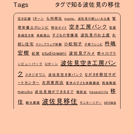
Tags
タグで知る波佐見の移住
Iターン
九州移住
管
空き店舗
mame.
波佐見の新しいお土産
空き工房バンク
理栄養士のレシピ
移住ガイド
型屋
波佐見のお土産
お
子どもの常備菜
長崎空き家
長崎登山
杵嶋
小松知子
試し住宅
スリップウェア体験
子育てレシピ
宏樹
studiowani
波佐見グルメ
紀窯
野々川グラ
波佐見空き工房バン
ンビューパーク
Uターン
ク
ながさき移住サポ
スタジオワニ
波佐見空き家バンク
ートセンター
古民家民泊
夏休み子ども体験講座
西海陶器
移
maruiko
波佐見焼ができるまで
補助金
hasamilife
波佐見移住
住
oniwa
観光農園
モニターツアー
嘉麻と波佐見
犬のポートレート
ワークショップ
みんなのアトリエはざま
移住相
波佐見空き家
空き工房
談
まるやまももこ
地域商社
長崎子育て
移住相