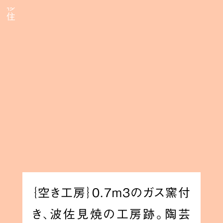
｛空き工房｝0.7m3のガス窯付
き、波佐見焼の工房跡。陶芸