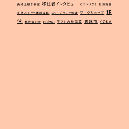
移住者インタビュー
長崎金継ぎ教室
ウラベメグミ
西海陶器
移
ワークショップ
夏休み子ども体験講座
スリップウェア体験
住
嘉麻市
oniwa
YOKA
子どもの常備菜
移住者の話
ワーケーションツアー
時短レシピ
生地屋
mame.
移住ガイ
翼をください
野々川グランビューパーク
Jターン
ド
子連
二拠点
れ旅
波佐見町地域おこし協力隊
観光農園
地域商社
波
イクツア
佐見茶
ご当地マグネット
田舎で子育て
綿島健一郎
長崎移住
ルポーク波佐見
空き工房
中
お
野雄二
管理栄養士のレシピ
窯元めぐり
やきもんいがい
試し住宅
波佐見求人
Uターン
ピカピカ泥だんご
ウエノアイ
波佐見空き工房バンク
金継ぎ教室
空き店
イクツ
舗
まるやまももこ
子連れ歓迎
noribe
長崎空き家
アルポーク
波佐見
波佐見空き家バンク
ウェル洋
波佐見空き家
光台