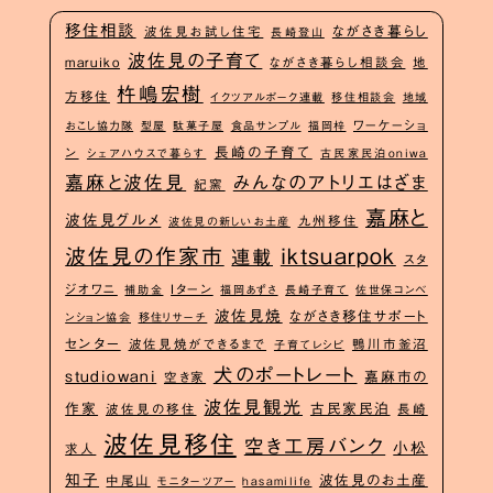
移住相談
ながさき暮らし
波佐見お試し住宅
長崎登山
波佐見の子育て
maruiko
ながさき暮らし相談会
地
杵嶋宏樹
方移住
イクツアルポーク連載
移住相談会
地域
ワーケーショ
おこし協力隊
型屋
駄菓子屋
食品サンプル
福岡梓
長崎の子育て
ン
シェアハウスで暮らす
古民家民泊oniwa
嘉麻と波佐見
みんなのアトリエはざま
紀窯
嘉麻と
波佐見グルメ
九州移住
波佐見の新しいお土産
波佐見の作家市
iktsuarpok
連載
スタ
ジオワニ
Iターン
補助金
福岡あずさ
長崎子育て
佐世保コンベ
波佐見焼
ながさき移住サポート
ンション協会
移住リサーチ
センター
波佐見焼ができるまで
鴨川市釜沼
子育てレシピ
犬のポートレート
studiowani
嘉麻市の
空き家
波佐見観光
作家
古民家民泊
波佐見の移住
長崎
波佐見移住
空き工房バンク
小松
求人
知子
波佐見のお土産
中尾山
モニターツアー
hasamilife