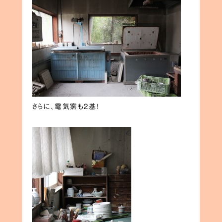
さらに、電気窯も２基！