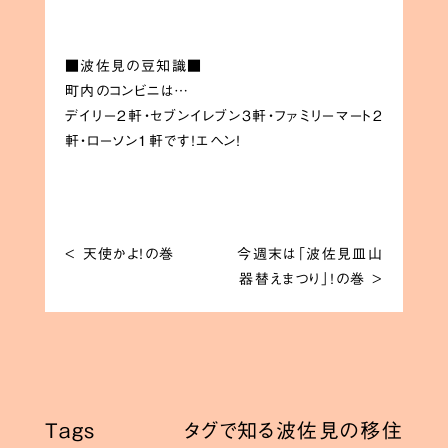
■波佐見の豆知識■
町内のコンビニは…
デイリー2軒・セブンイレブン3軒・ファミリーマート2
軒・ローソン1軒です！エヘン！
<
天使かよ！の巻
今週末は「波佐見皿山
器替えまつり」！の巻
>
Tags
タグで知る波佐見の移住