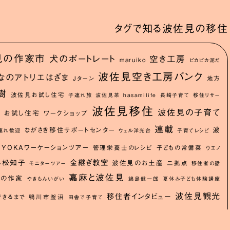
タグで知る波佐見の移住
見の作家市
犬のポートレート
空き工房
maruiko
ピカピカ泥だ
波佐見空き工房バンク
なのアトリエはざま
Jターン
地方
樹
波佐見お試し住宅
子連れ旅
波佐見茶
hasamilife
長崎子育て
移住リサー
波佐見移住
波佐見の子育て
お試し住宅
ワークショップ
舗
連載
波
ながさき移住サポートセンター
連れ歓迎
ウェル洋光台
子育てレシピ
YOKAワーケーションツアー
管理栄養士のレシピ
子どもの常備菜
ウエノ
金継ぎ教室
小松知子
波佐見のお土産
二拠点
モニターツアー
移住者の話
嘉麻と波佐見
市の作家
やきもんいがい
綿島健一郎
夏休み子ども体験講座
波佐見観光
移住者インタビュー
きるまで
鴨川市釜沼
田舎で子育て
イクツアルポーク
中野雄二
空き家
ス
隊
mame.
ご当地マグネット