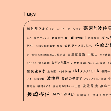
Tags
嘉麻と波佐
波佐見グルメ
Iターン
ワーケーション
みん
studiowani
んご
食品サンプル
地域商社
西海陶器
杵嶋宏
移住
波佐見空き家バンク
長崎金継ぎ教室
型屋
古民家民泊
中尾山
チ
波佐見町地域おこし協力隊
空き店
ながさき暮らし
noribe
観光農園
佐世保コンベンション協会
子
iktsuarpok
佐見空き家
九州移住
生地屋
福岡梓
波佐見
長崎の子育て
アイ
長崎登山
スリップウェア体験
波佐見焼
嘉麻
補助金
福岡あずさ
波佐見の新しいお土産
長崎移住
翼をください
長崎求人
波佐見焼がで
移住
古民家民泊oniwa
イクツアルポーク連載
地域おこし協力