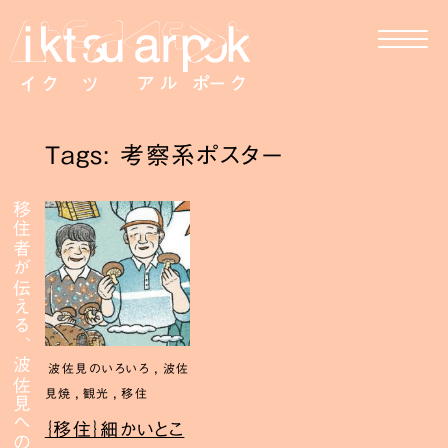
Tags: 考察系ポスター
移住者が伝える、波佐見への移住
,
波佐見のいろいろ
波佐
,
,
見焼
観光
移住
｛移住｝細かいとこ