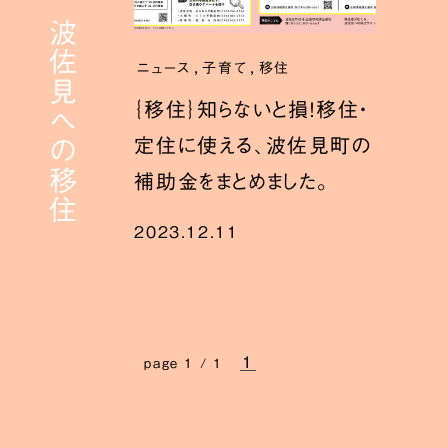
移住者が伝える、波佐見への移住
,
,
ニュース
子育て
移住
｛移住｝知らないと損！移住・
定住に使える、波佐見町の
補助金をまとめました。
2023.12.11
1
page 1 / 1