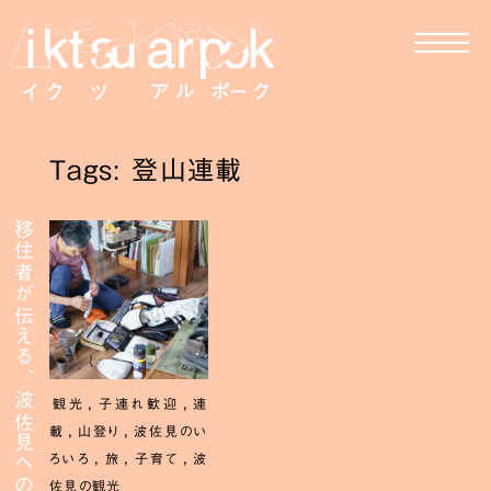
Tags: 登山連載
移住者が伝える、波佐見への移住
,
,
観光
子連れ歓迎
連
,
,
載
山登り
波佐見のい
,
,
,
ろいろ
旅
子育て
波
佐見の観光