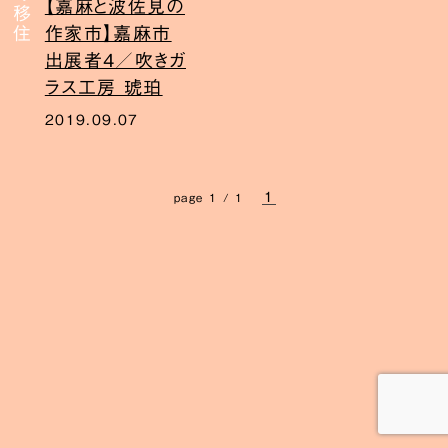
【嘉麻と波佐見の
作家市】嘉麻市
出展者4／吹きガ
ラス工房 琥珀
2019.09.07
1
page 1 / 1