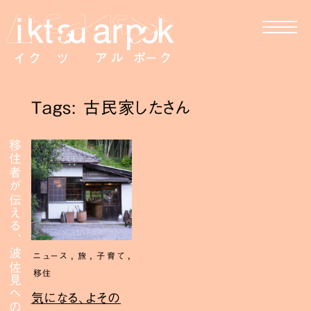
Tags: 古民家したさん
移住者が伝える、波佐見への移住
,
,
,
ニュース
旅
子育て
移住
気になる、よその