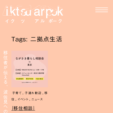
Tags: 二拠点生活
移住者が伝える、波佐見への移住
,
,
子育て
子連れ歓迎
移
,
,
住
イベント
ニュース
｛移住相談｝