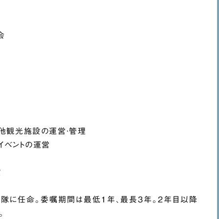
会
他観光施設の運営·管理
イベントの運営
設
隊に任命。委嘱期間は最低１年、最長３年。２年目以降
。