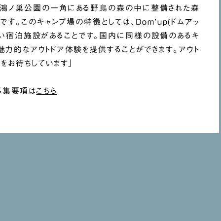
、鴻ノ巣公園の一角にある野鳥の森の中に整備された森
す。このキャンプ場の特徴としては、Dom’up(ドムアッ
いう珍しい宿泊施設があることです。国内に同様の設備のあるキ
魅力的なアウトドア体験を提供することができます。アウト
をお待ちしています」
募集要項は
こちら
Privacy Policy
INSTAGRAM
CON