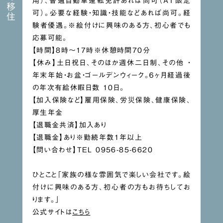
用）、普通自動車運転免許あれば尚可（ＡＴ限定
可）。必要な経験・知識・技能などあれば尚可。経
験者優遇。※絵付けに興味のある方、初心者でも
応募可能。
【時間】8時〜17時※休憩時間70分
【休み】土日祝日、そのほか週休二日制、その他 ・
年末年始・お盆・ゴールデンウィーク。６ヶ月経過後
の年次有給休暇日数 10日。
【加入保険など】雇用保険、労災保険、健康保険、
厚生年金
【退職金共済】加入あり
【退職金】あり※勤続年数1年以上
【問い合わせ】TEL 0956-85-6620
ひとこと「家族の様な雰囲気で楽しい会社です。絵
付けに興味のある方、初心者の方もお待ちしてお
ります。」
公式サイトは
こちら