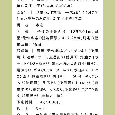
年）、別宅／平成14年（2002年）
空き年 ｜ 母屋・元作業場／平成28年11月まで
住まい部分のみ使用、別宅／平成17年
構 造 ｜ 木造
面 積 ｜ 全体の土地面積／1362.01㎡、母
屋・元作業場の建物面積／417.28㎡、別宅の建
物面積／49㎡
設備等 ｜ 母屋・元作業場／キッチンあり（使用
可・灯油ボイラー）、風呂あり（使用可・灯油ボイラ
ー）、トイレ3ヶ所あり（簡易水洗と汲み取り・和洋）、
電気あり、ガスなし（メーターあり）、水道あり、エア
コンあり、駐車場あり（約3台） 別宅／キッチン
あり（使用可）、風呂あり（使用可）、トイレあり（簡
易水洗）、電気あり、ガスあり、水道あり、エアコンあ
り、駐車場あり（母屋と共同）
予定賃料 ｜ 4万3000円
敷 金 ｜ 3ヶ月
交 通 ｜ 自動車／西九州自動車道 波佐見・有