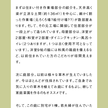
まずは住まい付き作業場部分の紹介を。天井高く
梁が立派な土間（約136㎡！）を中心に、細かく割
った作業場（元ろくろ場？絵付け場？？）が数部屋あ
ります。そして、その元工場に隣接して住居部分が
一段上がって造られています。母屋部分は、洋室が
２部屋・和室が2部屋・ダイニングキッチン・風呂・ト
イレ（２つありますが、１つは古く使用不可となって
います）。洋室９帖の脇には和風の箱庭を備えるな
ど、以前住まれていた方のこだわりが垣間見えま
す。
次に庭部分。以前は様々な草木が生えていました
が、今はほとんどが伐採されています。ご自身でお
気に入りの草木を植えてお庭にするもよし、耕して
家庭菜園を作るのもオススメです。
そして、この庭に別宅が１棟。若夫婦が住んでいた