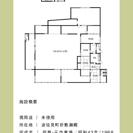
施設概要
現用途 ｜ 未使用
所在地 ｜ 波佐見町折敷瀬郷
完成年 ｜ 母屋・元作業場／昭和43年（1968