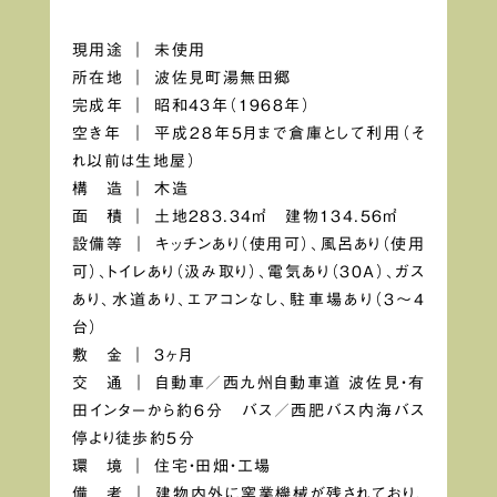
現用途 ｜ 未使用
所在地 ｜ 波佐見町湯無田郷
完成年 ｜ 昭和43年（1968年）
空き年 ｜ 平成28年5月まで倉庫として利用（そ
れ以前は生地屋）
構 造 ｜ 木造
面 積 ｜ 土地283.34㎡ 建物134.56㎡
設備等 ｜ キッチンあり（使用可）、風呂あり（使用
可）、トイレあり（汲み取り）、電気あり（30Ａ）、ガス
あり、水道あり、エアコンなし、駐車場あり（3～4
台）
敷 金 ｜ 3ヶ月
交 通 ｜ 自動車／西九州自動車道 波佐見・有
田インターから約6分 バス／西肥バス内海バス
停より徒歩約5分
環 境 ｜ 住宅・田畑・工場
備 考 ｜ 建物内外に窯業機械が残されており、