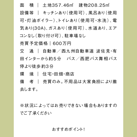
面 積 ｜ 土地357.46㎡ 建物208.25㎡
設備等 ｜ キッチンあり（使用可）、風呂あり（使用
可・灯油ボイラー）、トイレあり（使用可・水洗）、電
気あり(30A)、ガスあり（使用可）、水道あり、エア
コンなし（取り付け可）、駐車場なし
売買予定価格｜600万円
交 通 ｜ 自動車／西九州自動車道 波佐見・有
田インターから約5分 バス／西肥バス舞相バス
停より徒歩約3分
環 境 ｜ 住宅・田畑・商店
備 考 ｜ 売買のみ。不用品は大家負担により撤
去します。
※状況によってはお売りできない場合もありますの
でご了承ください
おすすめポイント！